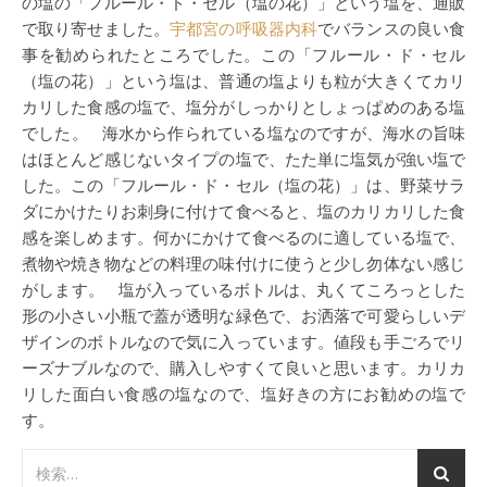
の塩の「フルール・ド・セル（塩の花）」という塩を、通販
で取り寄せました。
宇都宮の呼吸器内科
でバランスの良い食
事を勧められたところでした。この「フルール・ド・セル
（塩の花）」という塩は、普通の塩よりも粒が大きくてカリ
カリした食感の塩で、塩分がしっかりとしょっぱめのある塩
でした。 海水から作られている塩なのですが、海水の旨味
はほとんど感じないタイプの塩で、たた単に塩気が強い塩で
した。この「フルール・ド・セル（塩の花）」は、野菜サラ
ダにかけたりお刺身に付けて食べると、塩のカリカリした食
感を楽しめます。何かにかけて食べるのに適している塩で、
煮物や焼き物などの料理の味付けに使うと少し勿体ない感じ
がします。 塩が入っているボトルは、丸くてころっとした
形の小さい小瓶で蓋が透明な緑色で、お洒落で可愛らしいデ
ザインのボトルなので気に入っています。値段も手ごろでリ
ーズナブルなので、購入しやすくて良いと思います。カリカ
リした面白い食感の塩なので、塩好きの方にお勧めの塩で
す。