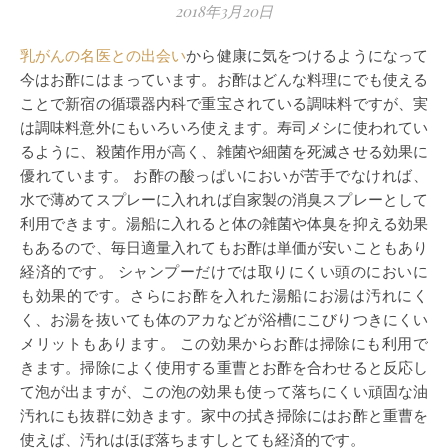
2018年3月20日
乳がんの名医との出会い
から健康に気をつけるようになって
今はお酢にはまっています。お酢はどんな料理にでも使える
ことで新宿の循環器内科で重宝されている調味料ですが、実
は調味料意外にもいろいろ使えます。寿司メシに使われてい
るように、殺菌作用が高く、雑菌や細菌を死滅させる効果に
優れています。 お酢の酸っぱいにおいが苦手でなければ、
水で薄めてスプレーに入れれば自家製の消臭スプレーとして
利用できます。湯船に入れると体の雑菌や体臭を抑える効果
もあるので、毎日適量入れてもお酢は単価が安いこともあり
経済的です。 シャンプーだけでは取りにくい頭のにおいに
も効果的です。さらにお酢を入れた湯船にお湯は汚れにく
く、お湯を抜いても体のアカなどが浴槽にこびりつきにくい
メリットもあります。 この効果からお酢は掃除にも利用で
きます。掃除によく使用する重曹とお酢を合わせると反応し
て泡が出ますが、この泡の効果も使って落ちにくい頑固な油
汚れにも抜群に効きます。家中の拭き掃除にはお酢と重曹を
使えば、汚れはほぼ落ちますしとても経済的です。